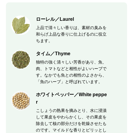
ローレル／Laurel
上品で清々しい香りは、素材の臭みを
和らげ上品な香りに仕上げるのに役立
ちます。
タイム／Thyme
独特の強く清々しい芳香があり、魚、
肉、トマトなどと相性がよいハーブで
す。なかでも魚との相性のよさから、
「魚のハーブ」と呼ばれています。
ホワイトペッパー／White peppe
r
こしょうの熟果を摘みとり、水に浸漬
して果皮をやわらかくし、その果皮を
除去して核の部分だけを乾燥させたも
のです。マイルドな香りとピリッとし