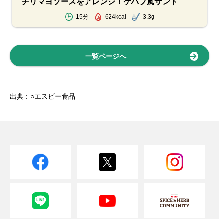
チリマヨソースをアレンジ！ケバブ風サンド
15分
624kcal
3.3g
一覧ページへ
出典：○エスビー食品