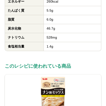
エネルギー
260kcal
たんぱく質
5.5g
脂質
6.0g
炭水化物
46.7g
ナトリウム
528mg
食塩相当量
1.4g
このレシピに使われている商品