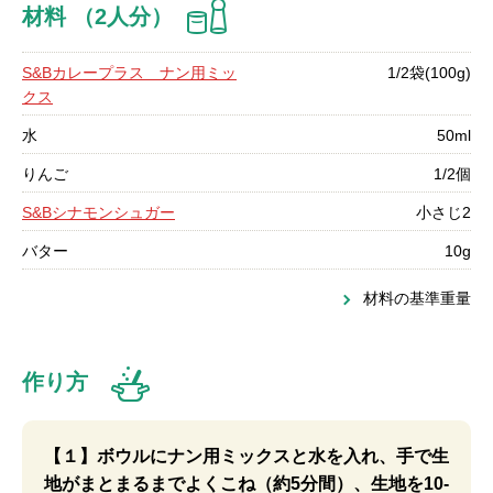
材料 （2人分）
S&Bカレープラス ナン用ミッ
1/2袋(100g)
クス
水
50ml
りんご
1/2個
S&Bシナモンシュガー
小さじ2
バター
10g
材料の基準重量
作り方
【１】ボウルにナン用ミックスと水を入れ、手で生
地がまとまるまでよくこね（約5分間）、生地を10-