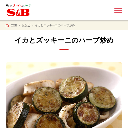
ME
TOP
レシピ
イカとズッキーニのハーブ炒め
イカとズッキーニのハーブ炒め