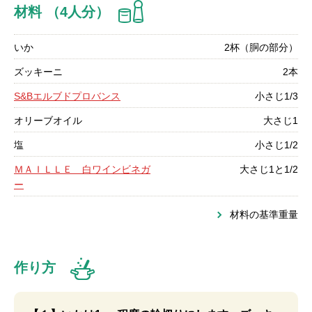
材料 （4人分）
いか
2杯（胴の部分）
ズッキーニ
2本
S&Bエルブドプロバンス
小さじ1/3
オリーブオイル
大さじ1
塩
小さじ1/2
ＭＡＩＬＬＥ 白ワインビネガ
大さじ1と1/2
ー
材料の基準重量
作り方