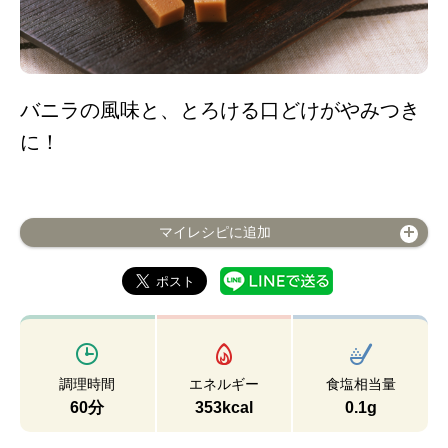
バニラの風味と、とろける口どけがやみつき
に！
マイレシピに追加
調理時間
エネルギー
食塩相当量
60分
353kcal
0.1g