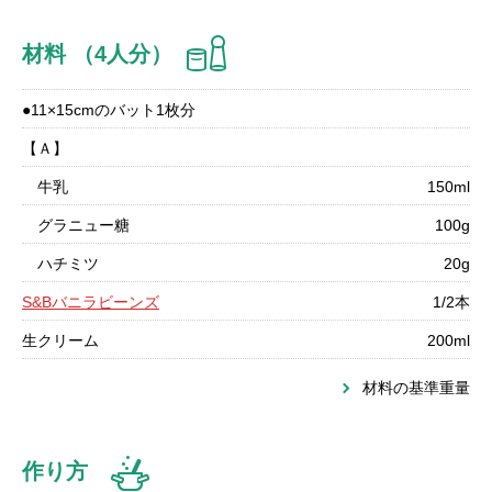
材料 （4人分）
●11×15cmのバット1枚分
【Ａ】
牛乳
150ml
グラニュー糖
100g
ハチミツ
20g
S&Bバニラビーンズ
1/2本
生クリーム
200ml
材料の基準重量
作り方