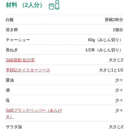
材料 （2人分）
白飯
茶碗2杯分
溶き卵
2個分
チャーシュー
60g（みじん切り）
長ねぎ
1/2本（みじん切り）
S&B菜館 松の実
大さじ2
李錦記オイスターソース
大さじ1と1/2
醤油
少々
酒
少々
塩
少々
S&Bブラックペッパー（あらび
少々
き）
サラダ油
大さじ2