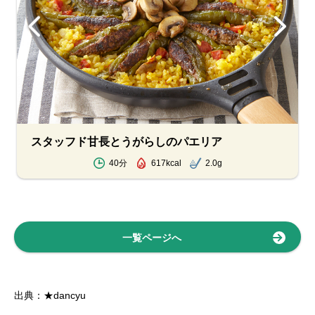
スタッフド甘長とうがらしのパエリア
40分
617kcal
2.0g
一覧ページへ
出典：★dancyu