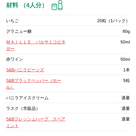
材料 （4人分）
いちご
20粒（1パック）
グラニュー糖
80g
ＭＡＩＬＬＥ バルサミコビネ
50ml
ガー
赤ワイン
50ml
S&Bバニラビーンズ
1本
S&Bブラックペッパー（ホー
5粒
ル）
バニラアイスクリーム
適量
ラスク（市販品）
適量
S&Bフレッシュハーブ スペア
適量
ミント