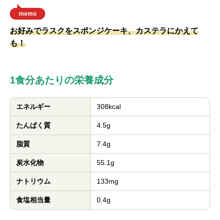
memo
お好みでラスクをスポンジケーキ、カステラにかえて
も！
1食分あたりの栄養成分
エネルギー
308kcal
たんぱく質
4.5g
脂質
7.4g
炭水化物
55.1g
ナトリウム
133mg
食塩相当量
0.4g