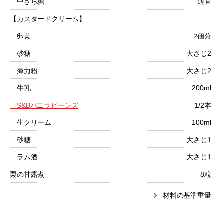
中ざら糖
適宜
【カスタードクリーム】
卵黄
2個分
砂糖
大さじ2
薄力粉
大さじ2
牛乳
200ml
S&Bバニラビーンズ
1/2本
生クリーム
100ml
砂糖
大さじ1
ラム酒
大さじ1
栗の甘露煮
8粒
材料の基準重量