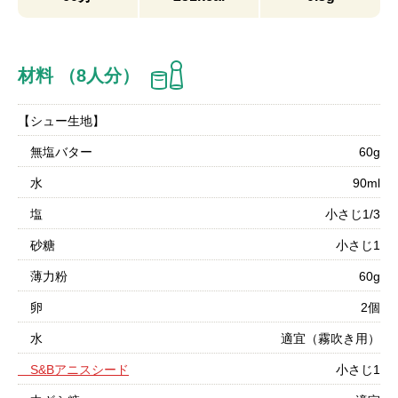
材料 （8人分）
【シュー生地】
無塩バター
60g
水
90ml
塩
小さじ1/3
砂糖
小さじ1
薄力粉
60g
卵
2個
水
適宜（霧吹き用）
S&Bアニスシード
小さじ1