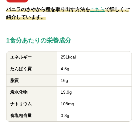
バニラのさやから種を取り出す方法を
こちら
で詳しくご
紹介しています。
1食分あたりの栄養成分
エネルギー
251kcal
たんぱく質
4.5g
脂質
16g
炭水化物
19.9g
ナトリウム
108mg
食塩相当量
0.3g