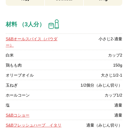
材料 （3人分）
S&Bオールスパイス（パウダ
小さじ2-適量
ー）
白米
カップ2
鶏もも肉
150g
オリーブオイル
大さじ1/2-1
玉ねぎ
1/2個分（みじん切り）
ホールコーン
カップ1/2
塩
適量
S&Bコショー
適量
S&Bフレッシュハーブ イタリ
適量（みじん切り）