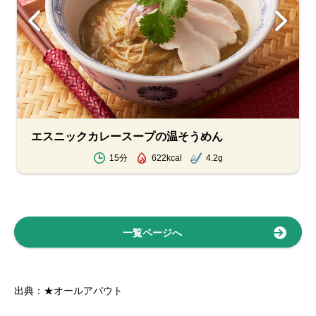
エスニックカレースープの温そうめん
15分
622kcal
4.2g
一覧ページへ
出典：★オールアバウト