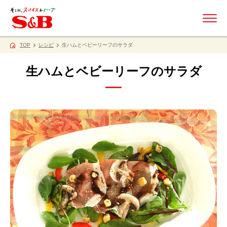
ME
TOP
レシピ
生ハムとベビーリーフのサラダ
生ハムとベビーリーフのサラダ