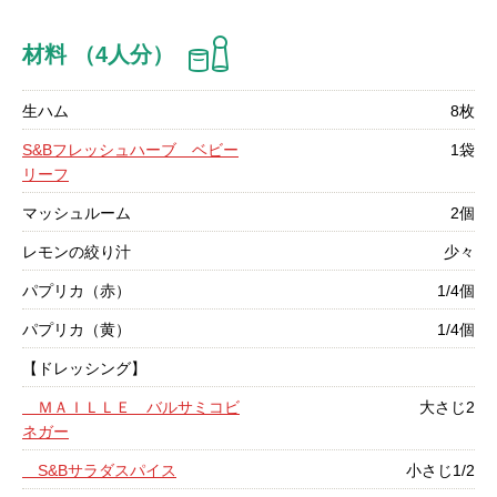
材料 （4人分）
生ハム
8枚
S&Bフレッシュハーブ ベビー
1袋
リーフ
マッシュルーム
2個
レモンの絞り汁
少々
パプリカ（赤）
1/4個
パプリカ（黄）
1/4個
【ドレッシング】
ＭＡＩＬＬＥ バルサミコビ
大さじ2
ネガー
S&Bサラダスパイス
小さじ1/2