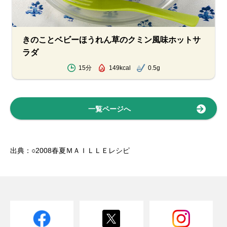
きのことベビーほうれん草のクミン風味ホットサ
ラダ
15分
149kcal
0.5g
一覧ページへ
出典：○2008春夏ＭＡＩＬＬＥレシピ