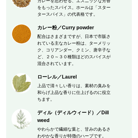
カレーを思わせる、エスニックな芳香
をもったスパイス。ホールは「スター
タースパイス」の代表格です。
カレー粉／Curry powder
配合はさまざまですが、日本で市販さ
れている主なカレー粉は、ターメリッ
ク、コリアンダー、クミン、唐辛子な
ど、２０～３０種類ほどのスパイスが
混合されています。
ローレル／Laurel
上品で清々しい香りは、素材の臭みを
和らげ上品な香りに仕上げるのに役立
ちます。
ディル（ディルウィード）／Dill
weed
やわらかで繊細な葉と、甘みのあるさ
わやかな香りが特徴のハーブです。