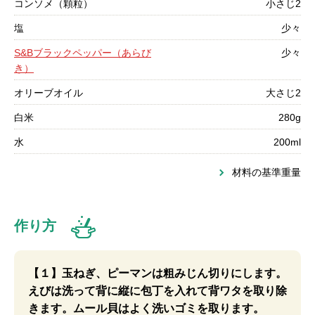
コンソメ（顆粒）
小さじ2
塩
少々
S&Bブラックペッパー（あらび
少々
き）
オリーブオイル
大さじ2
白米
280g
水
200ml
材料の基準重量
作り方
【１】玉ねぎ、ピーマンは粗みじん切りにします。
えびは洗って背に縦に包丁を入れて背ワタを取り除
きます。ムール貝はよく洗いゴミを取ります。