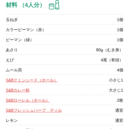
材料 （4人分）
玉ねぎ
1個
カラーピーマン（赤）
1個
ピーマン（緑）
1個
あさり
80g（むき身）
えび
4尾（有頭）
ムール貝
4個
S&Bクミンシード（ホール）
小さじ1
S&Bカレー粉
大さじ1
S&Bローレル（ホール）
2枚
S&Bフレッシュハーブ ディル
適宜
レモン
適宜