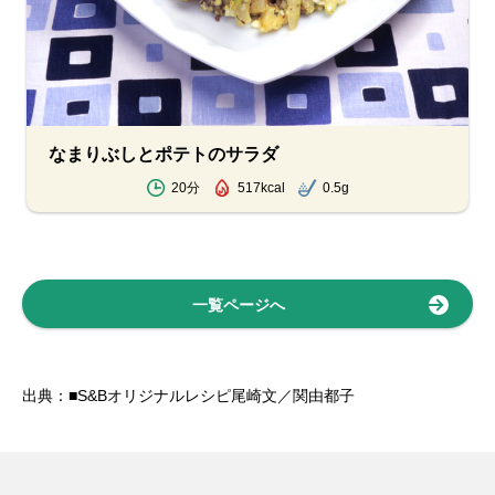
なまりぶしとポテトのサラダ
20分
517kcal
0.5g
一覧ページへ
出典：■S&Bオリジナルレシピ尾崎文／関由都子