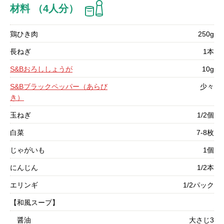
材料 （4人分）
鶏ひき肉
250g
長ねぎ
1本
S&Bおろししょうが
10g
S&Bブラックペッパー（あらび
少々
き）
玉ねぎ
1/2個
白菜
7-8枚
じゃがいも
1個
にんじん
1/2本
エリンギ
1/2パック
【和風スープ】
醤油
大さじ3