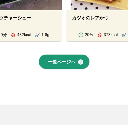
ツチャーシュー
カツオのレアかつ
30分
452kcal
1.6g
20分
373kcal
一覧ページへ