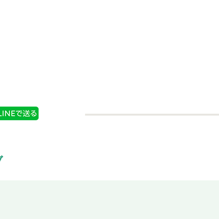
ーブ スィ
フレッシュハーブ スィ
 小袋
ートバジル 中袋
情報
商品情報
ブ