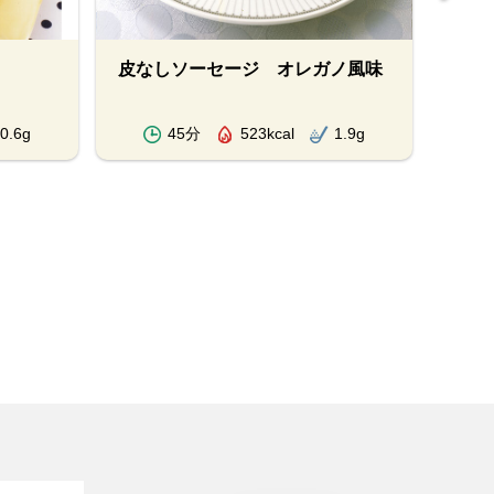
皮なしソーセージ オレガノ風味
揚げ
0.6g
45分
523kcal
1.9g