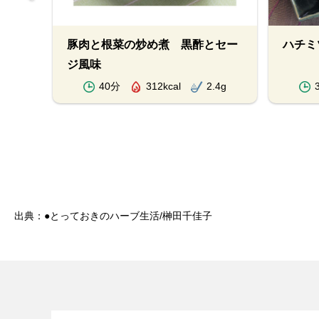
豚肉と根菜の炒め煮 黒酢とセー
ハチミ
ジ風味
.9g
40分
312kcal
2.4g
出典：●とっておきのハーブ生活/榊田千佳子