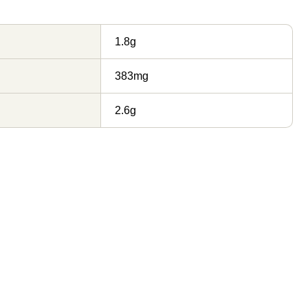
1.8g
383mg
2.6g