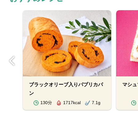
グ
ブラックオリーブ入りパプリカパ
マシュ
ン
.9g
130分
1717kcal
7.1g