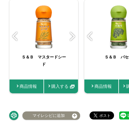
バリュースパイスパセリ
Ｓ＆Ｂ マスタードシー
FAUCHON 
Ｓ＆Ｂ パセ
ド
シー
商品情報
商品情報
購入する
商品情報
商品情報
マイレシピに追加