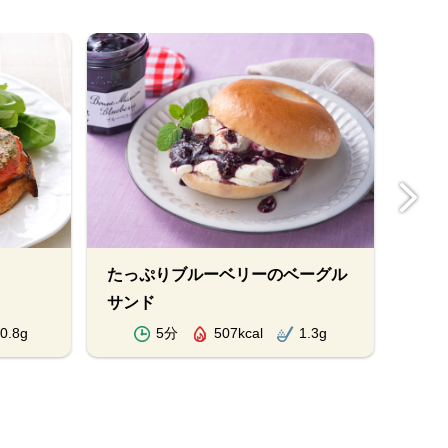
たっぷりブルーベリーのベーグル
カル
サンド
0.8g
5分
507kcal
1.3g