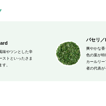
ブ
パセリ／Pa
rd
爽やかな香
風味やツンとした辛
色の葉が特
ーストといったさま
カールリー
ます。
者の代表が