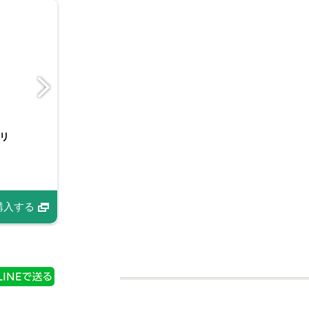
マスタード
リ
Ｓ＆Ｂ イタリアンパセ
Ｓ＆Ｂ マスタードシー
ド
リ（フリーズドライ）
ド
購入する
購入する
商品情報
商品情報
購入する
購入する