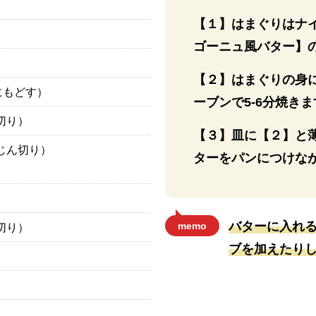
【１】はまぐりはナ
ゴーニュ風バター】
【２】はまぐりの身に
にもどす）
ーブンで5-6分焼き
切り）
【３】皿に【２】と
じん切り）
ターをパンにつけな
バターに入れ
memo
切り）
ブを加えたり