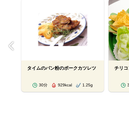
タイムのパン粉のポークカツレツ
チリコ
.5g
30分
929kcal
1.25g