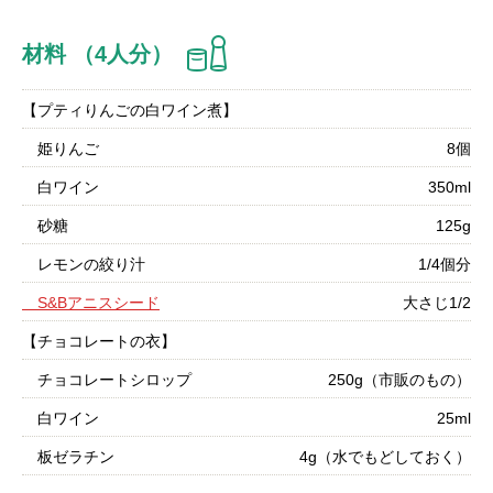
材料 （4人分）
【プティりんごの白ワイン煮】
姫りんご
8個
白ワイン
350ml
砂糖
125g
レモンの絞り汁
1/4個分
S&Bアニスシード
大さじ1/2
【チョコレートの衣】
チョコレートシロップ
250g（市販のもの）
白ワイン
25ml
板ゼラチン
4g（水でもどしておく）