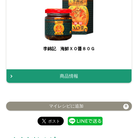
李錦記 海鮮ＸＯ醤８０Ｇ
商品情報
マイレシピに追加