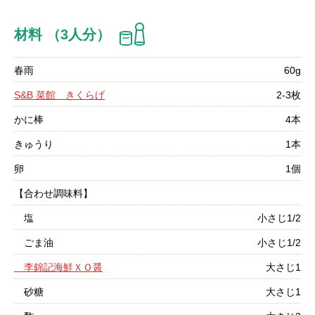
材料 （3人分）
春雨
60g
S&B 菜館 きくらげ
2-3枚
かに棒
4本
きゅうり
1本
卵
1個
【合わせ調味料】
塩
小さじ1/2
ごま油
小さじ1/2
李錦記海鮮ＸＯ醤
大さじ1
砂糖
大さじ1