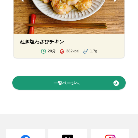
ねぎ塩わさびチキン
20分
382kcal
1.7g
一覧ページへ