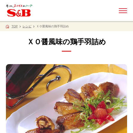
ME
TOP
レシピ
ＸＯ醤風味の鶏手羽詰め
ＸＯ醤風味の鶏手羽詰め