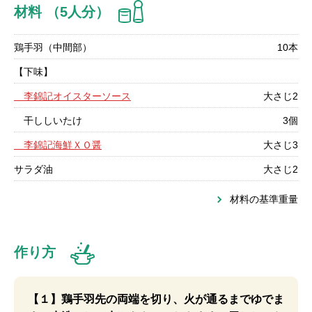
材料 （5人分）
鶏手羽（中間部）
10本
【下味】
李錦記オイスターソース
大さじ2
干ししいたけ
3個
李錦記海鮮ＸＯ醤
大さじ3
サラダ油
大さじ2
材料の基準重量
作り方
【１】鶏手羽先の両端を切り、火が通るまでゆでま