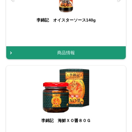
李錦記 オイスターソース140g
商品情報
李錦記 海鮮ＸＯ醤８０Ｇ