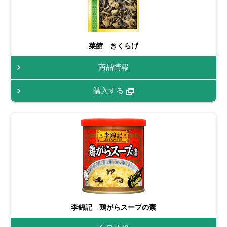
菜館 きくらげ
商品情報
購入する
李錦記 鶏がらスープの素