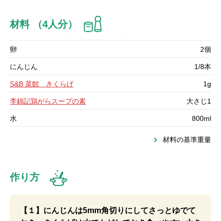
材料 （4人分）
卵
2個
にんじん
1/8本
S&B 菜館 きくらげ
1g
李錦記鶏がらスープの素
大さじ1
水
800ml
材料の基準重量
作り方
【１】にんじんは5mm角切りにしてさっとゆでて