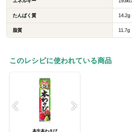
エネルギー
193kc
たんぱく質
14.2g
脂質
11.7g
このレシピに使われている商品
本生本わさび
おろし生