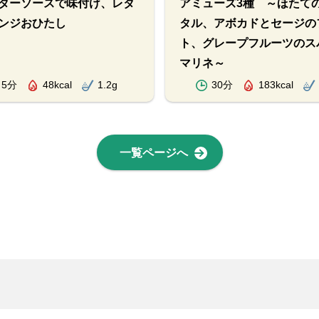
ターソースで味付け、レタ
アミューズ3種 ～ほたて
ンジおひたし
タル、アボカドとセージの
ト、グレープフルーツのス
マリネ～
5分
48kcal
1.2g
30分
183kcal
一覧ページへ