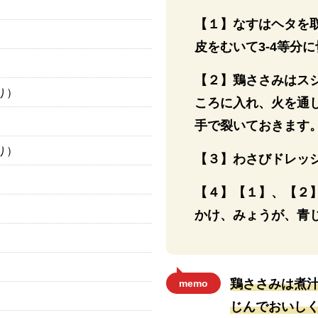
【１】なすはヘタを
皮をむいて3-4等分
【２】鶏ささみはス
り）
ころに入れ、火を通
手で裂いておきます
り）
【３】わさびドレッ
【４】【１】、【２
かけ、みょうが、青
鶏ささみは煮
memo
じんでおいし