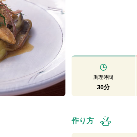
調理時間
30分
作り方