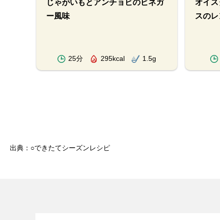
じゃがいもとアンチョビのビネガ
オイス
ー風味
スのレ
.1g
25分
295kcal
1.5g
出典：○できたてシーズンレシピ