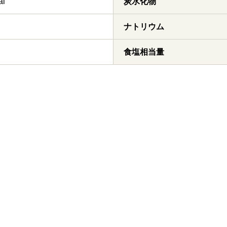
al
炭水化物
ナトリウム
食塩相当量
わさび
たっぷりサイズ おろし