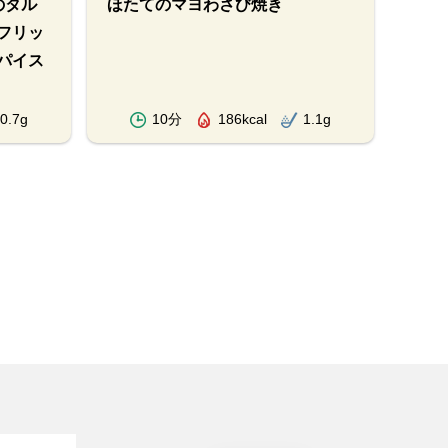
のタル
ほたてのマヨわさび焼き
あん
フリッ
パイス
0.7g
10分
186kcal
1.1g