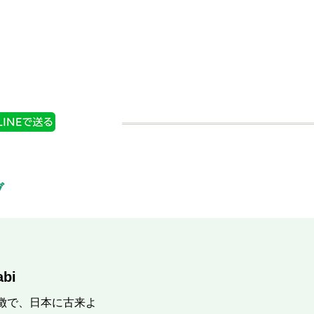
生わさび
購入する
商品情報
購入する
ブ
bi
徴で、日本に古来よ