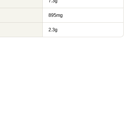
7.3g
895mg
2.3g
名匠本わさび（長野県
お徳用おろし生わさび