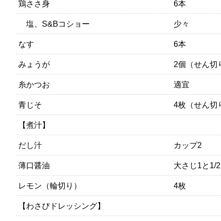
鶏ささ身
6本
塩、S&Bコショー
少々
なす
6本
みょうが
2個（せん切
糸かつお
適宜
青じそ
4枚（せん切
【煮汁】
だし汁
カップ2
薄口醤油
大さじ1と1/2
レモン（輪切り）
4枚
【わさびドレッシング】