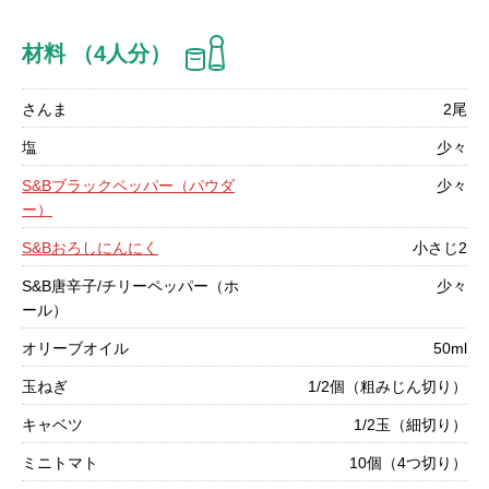
材料 （4人分）
さんま
2尾
塩
少々
S&Bブラックペッパー（パウダ
少々
ー）
S&Bおろしにんにく
小さじ2
S&B唐辛子/チリーペッパー（ホ
少々
ール）
オリーブオイル
50ml
玉ねぎ
1/2個（粗みじん切り）
キャベツ
1/2玉（細切り）
ミニトマト
10個（4つ切り）