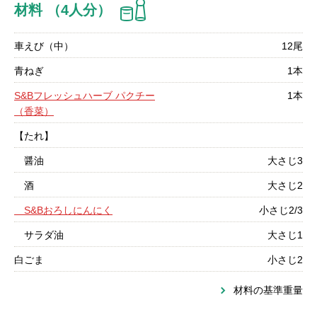
材料 （4人分）
車えび（中）
12尾
青ねぎ
1本
S&Bフレッシュハーブ パクチー
1本
（香菜）
【たれ】
醤油
大さじ3
酒
大さじ2
S&Bおろしにんにく
小さじ2/3
サラダ油
大さじ1
白ごま
小さじ2
材料の基準重量