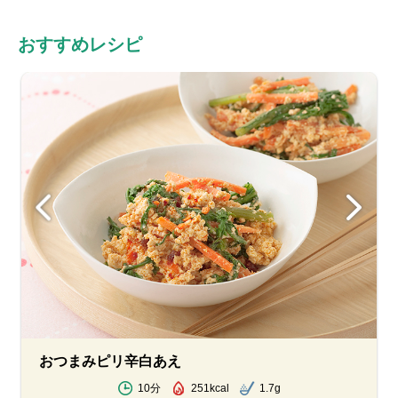
おすすめレシピ
おつまみピリ辛白あえ
10分
251kcal
1.7g