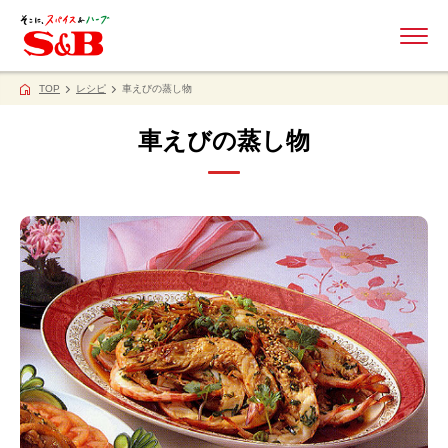
ME
TOP
レシピ
車えびの蒸し物
車えびの蒸し物