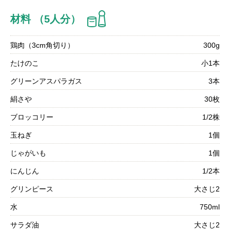
材料 （5人分）
鶏肉（3cm角切り）
300g
たけのこ
小1本
グリーンアスパラガス
3本
絹さや
30枚
ブロッコリー
1/2株
玉ねぎ
1個
じゃがいも
1個
にんじん
1/2本
グリンピース
大さじ2
水
750ml
サラダ油
大さじ2