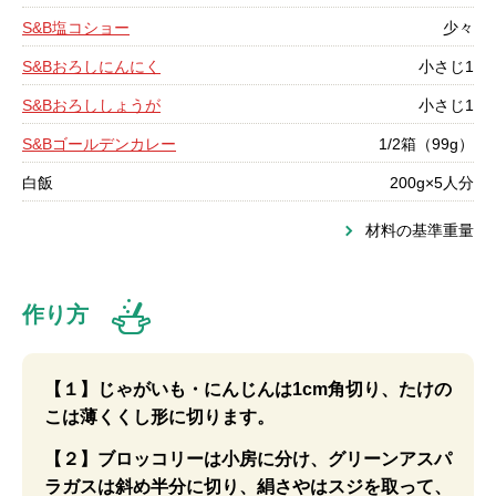
S&B塩コショー
少々
S&Bおろしにんにく
小さじ1
S&Bおろししょうが
小さじ1
S&Bゴールデンカレー
1/2箱（99g）
白飯
200g×5人分
材料の基準重量
作り方
【１】じゃがいも・にんじんは1cm角切り、たけの
こは薄くくし形に切ります。
【２】ブロッコリーは小房に分け、グリーンアスパ
ラガスは斜め半分に切り、絹さやはスジを取って、