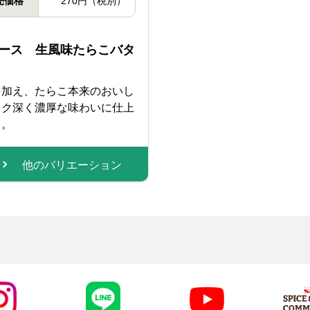
売価格
270円（税別）
ース 生風味たらこバタ
を加え、たらこ本来のおいし
コク深く濃厚な味わいに仕上
き。
他のバリエーション