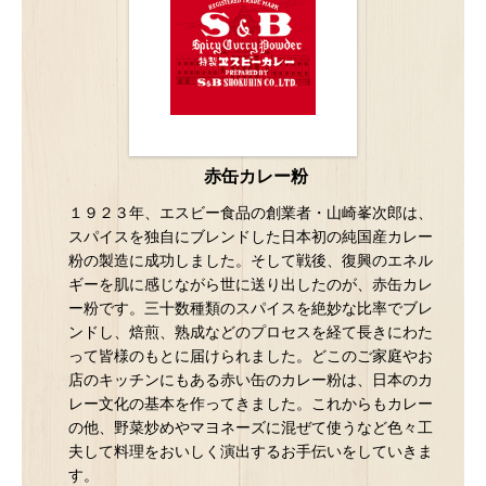
赤缶カレー粉
１９２３年、エスビー食品の創業者・山崎峯次郎は、
スパイスを独自にブレンドした日本初の純国産カレー
粉の製造に成功しました。そして戦後、復興のエネル
ギーを肌に感じながら世に送り出したのが、赤缶カレ
ー粉です。三十数種類のスパイスを絶妙な比率でブレ
ンドし、焙煎、熟成などのプロセスを経て長きにわた
って皆様のもとに届けられました。どこのご家庭やお
店のキッチンにもある赤い缶のカレー粉は、日本のカ
レー文化の基本を作ってきました。これからもカレー
の他、野菜炒めやマヨネーズに混ぜて使うなど色々工
夫して料理をおいしく演出するお手伝いをしていきま
す。