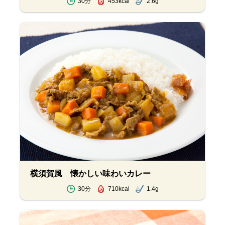
30分
453kcal
2.6g
横須賀風 懐かしい味わいカレー
30分
710kcal
1.4g