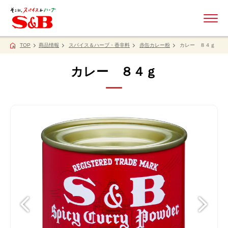
ME
TOP
商品情報
スパイス＆ハーブ・香辛料
赤缶カレー粉
カレー ８４ｇ
カレー ８４ｇ