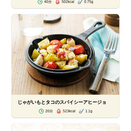
40分
502kcal
0.75g
じゃがいもとタコのスパイシーアヒージョ
20分
523kcal
1.1g