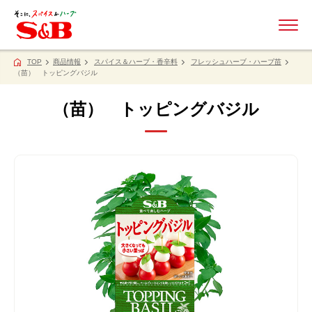
ME
TOP
商品情報
スパイス＆ハーブ・香辛料
フレッシュハーブ・ハーブ苗
（苗） トッピングバジル
（苗） トッピングバジル