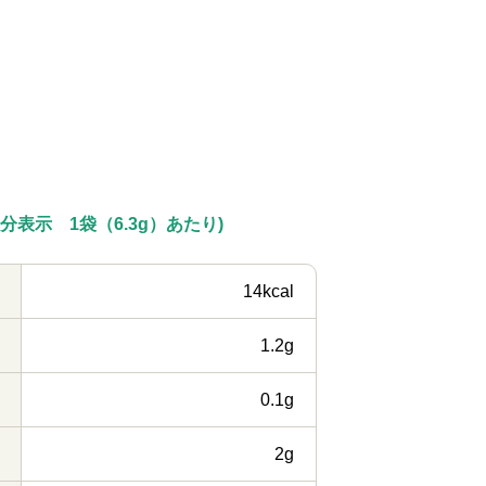
分表示 1袋（6.3g）あたり)
14kcal
1.2g
0.1g
2g