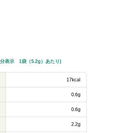
分表示 1袋（5.2g）あたり)
17kcal
0.6g
0.6g
2.2g