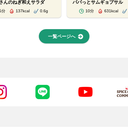
さんのねぎ和えサラダ
パパっとサムギョプサル
5分
137kcal
0.6g
10分
631kcal
一覧ページへ