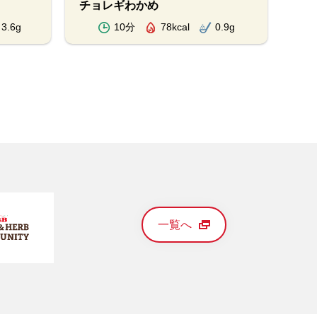
チョレギわかめ
3.6g
10分
78kcal
0.9g
一覧へ