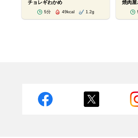
チョレギわかめ
焼肉屋
5分
49kcal
1.2g