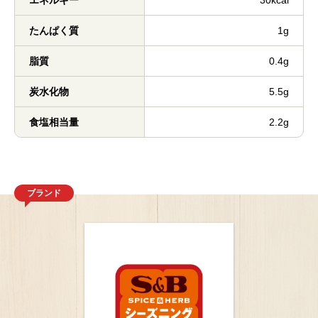
エネルギー
30kcal
たんぱく質
1g
脂質
0.4g
炭水化物
5.5g
食塩相当量
2.2g
ブランド