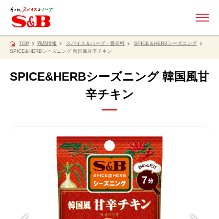
ME
TOP
商品情報
スパイス＆ハーブ・香辛料
SPICE＆HERBシーズニング
SPICE&HERBシーズニング 韓国風甘辛チキン
SPICE&HERBシーズニング 韓国風甘
辛チキン