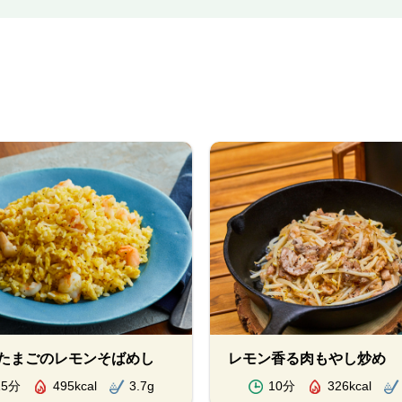
たまごのレモンそばめし
レモン香る肉もやし炒め
15分
495kcal
3.7g
10分
326kcal