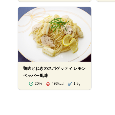
鶏肉とねぎのスパゲッティ レモン
ペッパー風味
20分
493kcal
1.8g