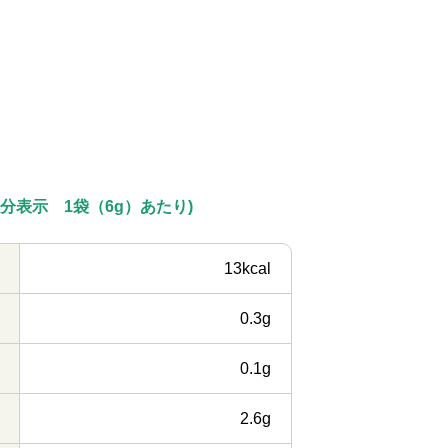
成分表示 1袋（6g）あたり)
13kcal
0.3g
0.1g
2.6g