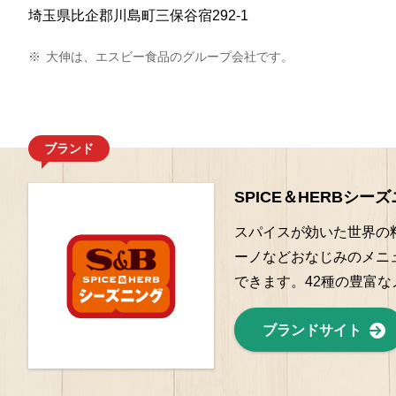
埼玉県比企郡川島町三保谷宿292-1
※
大伸は、エスビー食品のグループ会社です。
ブランド
SPICE＆HERBシー
スパイスが効いた世界の料
ーノなどおなじみのメニ
できます。42種の豊富
ブランドサイト