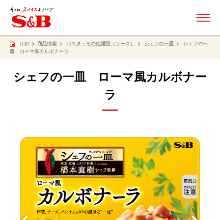
ME
TOP
商品情報
パスタ・その他麺類（ソース）
シェフの一皿
シェフの一
皿 ローマ風カルボナーラ
シェフの一皿 ローマ風カルボナー
ラ