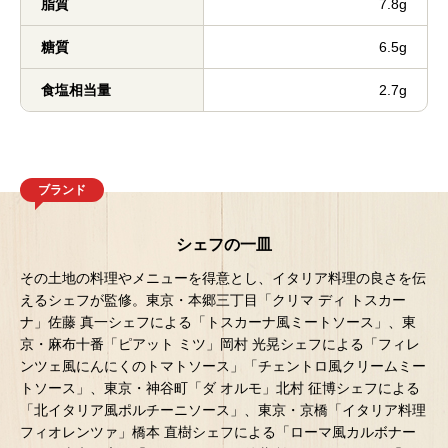
脂質
7.8g
糖質
6.5g
食塩相当量
2.7g
ブランド
シェフの一皿
その土地の料理やメニューを得意とし、イタリア料理の良さを伝
えるシェフが監修。東京・本郷三丁目「クリマ ディ トスカー
ナ」佐藤 真一シェフによる「トスカーナ風ミートソース」、東
京・麻布十番「ピアット ミツ」岡村 光晃シェフによる「フィレ
ンツェ風にんにくのトマトソース」「チェントロ風クリームミー
トソース」、東京・神谷町「ダ オルモ」北村 征博シェフによる
「北イタリア風ポルチーニソース」、東京・京橋「イタリア料理
フィオレンツァ」橋本 直樹シェフによる「ローマ風カルボナー