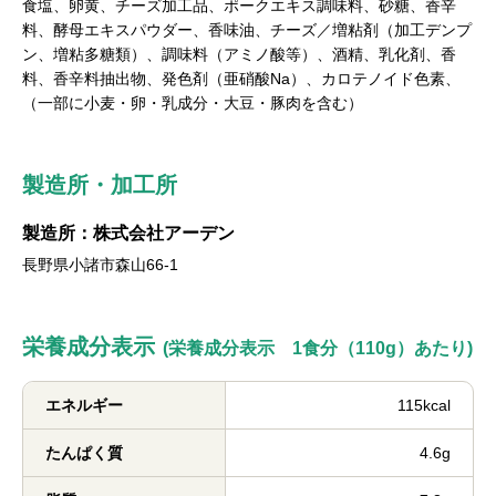
食塩、卵黄、チーズ加工品、ポークエキス調味料、砂糖、香辛
料、酵母エキスパウダー、香味油、チーズ／増粘剤（加工デンプ
ン、増粘多糖類）、調味料（アミノ酸等）、酒精、乳化剤、香
料、香辛料抽出物、発色剤（亜硝酸Na）、カロテノイド色素、
（一部に小麦・卵・乳成分・大豆・豚肉を含む）
製造所・加工所
製造所：株式会社アーデン
長野県小諸市森山66-1
栄養成分表示
(栄養成分表示 1食分（110g）あたり)
エネルギー
115kcal
たんぱく質
4.6g