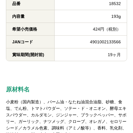
品番
18532
内容量
193g
希望小売価格
424円（税別）
JANコード
4901002133566
賞味期間(開封前)
19ヶ月
原材料名
小麦粉（国内製造）、パーム油・なたね油混合油脂、砂糖、食
塩、でん粉、トマトパウダー、ソテー・ド・オニオン、酵母エキ
スパウダー、カルダモン、ジンジャー、ブラックペッパー、サボ
リー、ガーリック、ナツメッグ、クローブ、オレガノ、セロリー
シード／カラメル色素、調味料（アミノ酸等）、香料、乳化剤、