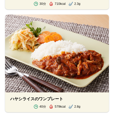
30分
710kcal
2.3g
ハヤシライスのワンプレート
40分
579kcal
2.8g