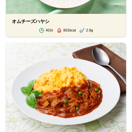
オムチーズハヤシ
40分
802kcal
2.9g