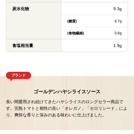
炭水化物
9.3g
(糖質)
8.7g
(食物繊維)
0.6g
食塩相当量
1.9g
ブランド
ゴールデンハヤシライスソース
長い間愛用され続けてきたハヤシライスのロングセラー商品で
す。完熟トマトと相性の良い「オレガノ」「セロリシード」によ
り、爽快な香りと深みのある味わいに仕上げました。