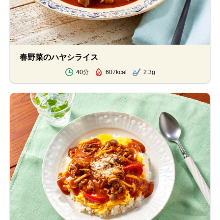
春野菜のハヤシライス
40分
607kcal
2.3g