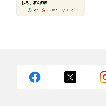
おろしぽん酢餅
5分
255kcal
1.2g