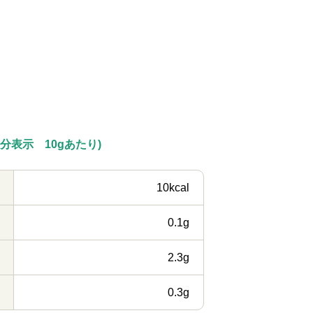
分表示 10gあたり)
10kcal
0.1g
2.3g
0.3g