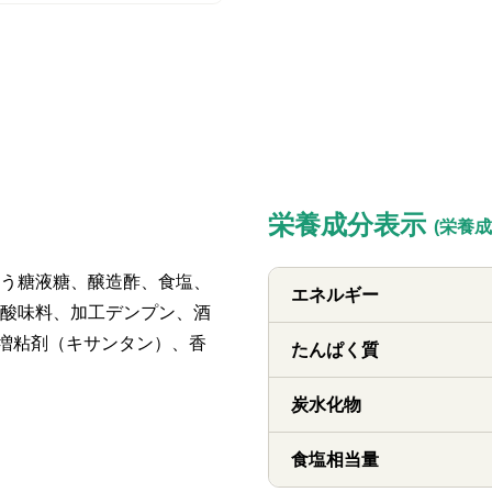
栄養成分表示
(栄養成
う糖液糖、醸造酢、食塩、
エネルギー
酸味料、加工デンプン、酒
増粘剤（キサンタン）、香
たんぱく質
炭水化物
食塩相当量