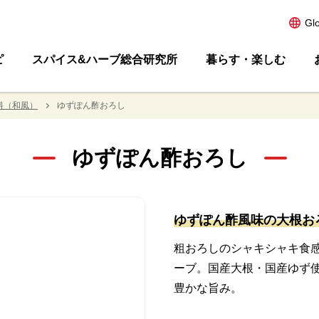
Gl
ピ
スパイス&ハーブ総合研究所
暮らす・楽しむ
料（和風）
ゆずぽん酢おろし
ゆずぽん酢おろし
ゆずぽん酢風味の大根お
粗おろしのシャキシャキ食
ーブ。国産大根・国産ゆず
豊かな旨み。