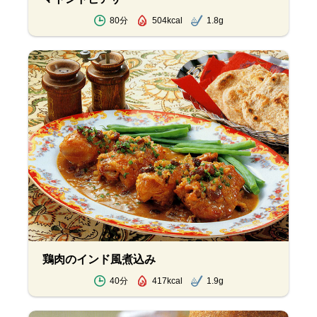
80分
504kcal
1.8g
鶏肉のインド風煮込み
40分
417kcal
1.9g