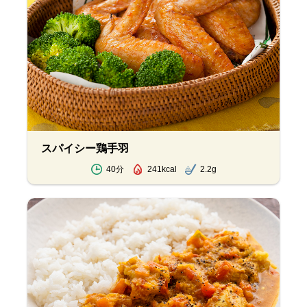
スパイシー鶏手羽
40分
241kcal
2.2g