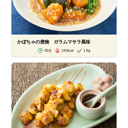
かぼちゃの煮物 ガラムマサラ風味
35分
243kcal
1.6g