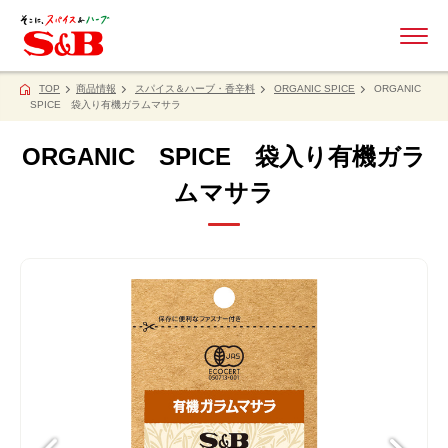
ME
TOP
商品情報
スパイス＆ハーブ・香辛料
ORGANIC SPICE
ORGANIC
SPICE 袋入り有機ガラムマサラ
ORGANIC SPICE 袋入り有機ガラ
ムマサラ