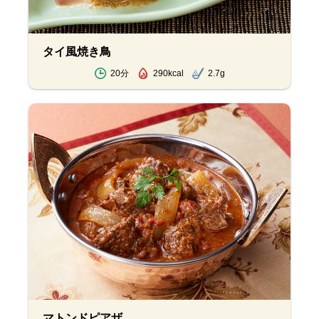
タイ風焼き鳥
20分
290kcal
2.7g
マトンドピアザ