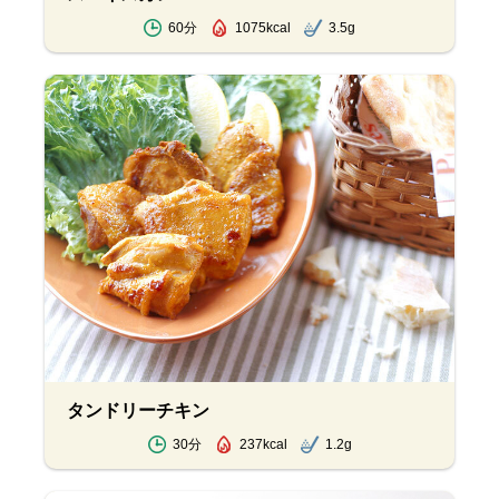
60分
1075kcal
3.5g
タンドリーチキン
30分
237kcal
1.2g