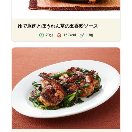
ゆで豚肉とほうれん草の五香粉ソース
20分
152kcal
1.8g