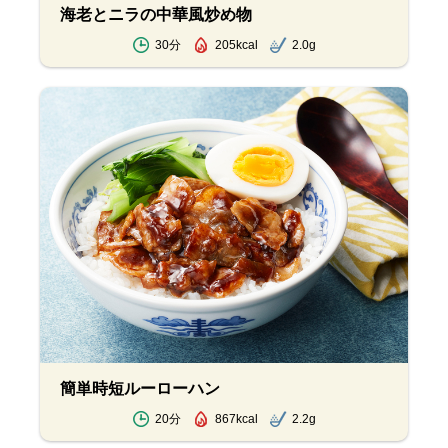
海老とニラの中華風炒め物
30分
205kcal
2.0g
簡単時短ルーローハン
20分
867kcal
2.2g