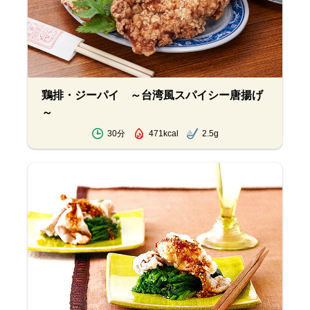
鶏排・ジーパイ ～台湾風スパイシー唐揚げ
～
30分
471kcal
2.5g