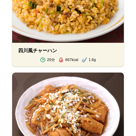
四川風チャーハン
20分
667kcal
1.6g