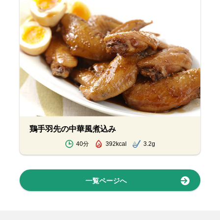
鶏手羽先の中華風煮込み
40分
392kcal
3.2g
一覧ページへ