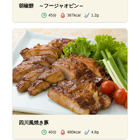
胡椒餅 ～フージャオピン～
45分
367kcal
1.2g
四川風焼き豚
40分
480kcal
4.8g