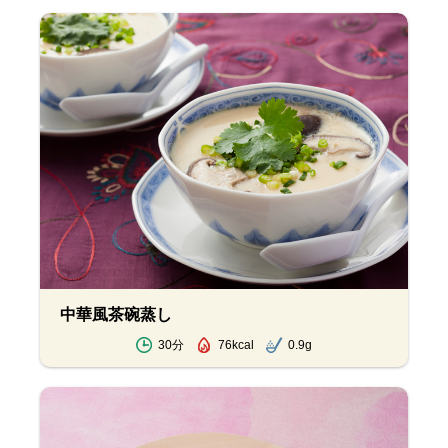
中華風茶碗蒸し
30分
76kcal
0.9g