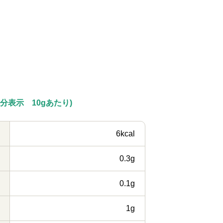
分表示 10gあたり)
6kcal
0.3g
0.1g
1g