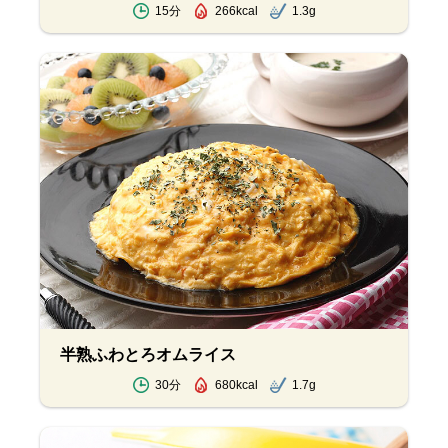
15分
266kcal
1.3g
半熟ふわとろオムライス
30分
680kcal
1.7g