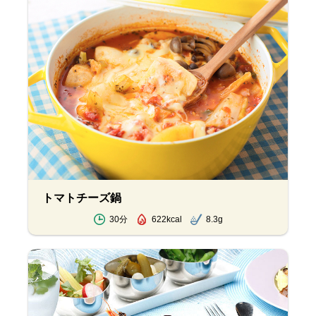
トマトチーズ鍋
30分
622kcal
8.3g