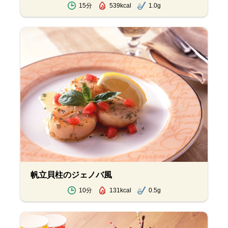
15分
539kcal
1.0g
帆立貝柱のジェノバ風
10分
131kcal
0.5g