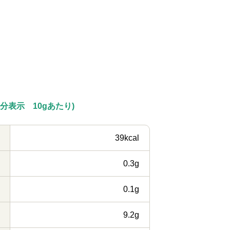
分表示 10gあたり)
39kcal
0.3g
0.1g
9.2g