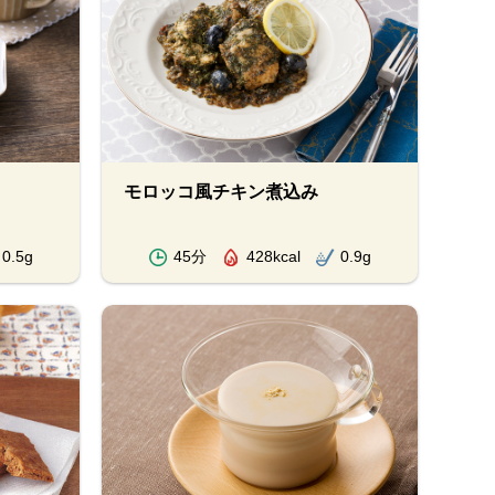
モロッコ風チキン煮込み
0.5g
45分
428kcal
0.9g