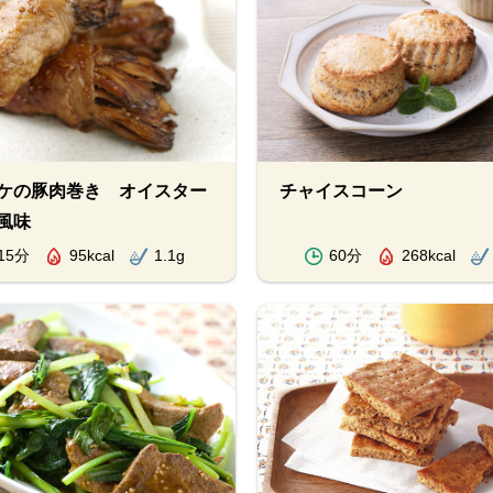
ケの豚肉巻き オイスター
チャイスコーン
風味
15分
95kcal
1.1g
60分
268kcal