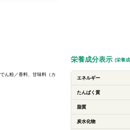
栄養成分表示
(栄養成
でん粉／香料、甘味料（カ
エネルギー
たんぱく質
脂質
炭水化物