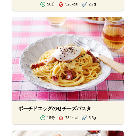
50分
528kcal
2.7g
ポーチドエッグのせチーズパスタ
15分
734kcal
3.3g