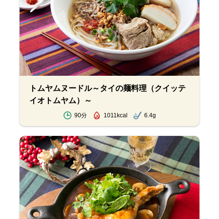
トムヤムヌードル～タイの麺料理（クイッテ
イオトムヤム）～
90分
1011kcal
6.4g