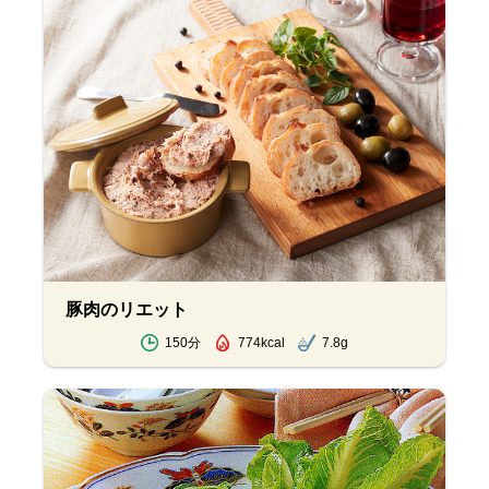
豚肉のリエット
150分
774kcal
7.8g