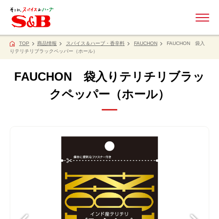
ME
TOP
商品情報
スパイス＆ハーブ・香辛料
FAUCHON
FAUCHON 袋入
りテリチリブラックペッパー（ホール）
FAUCHON 袋入りテリチリブラッ
クペッパー（ホール）