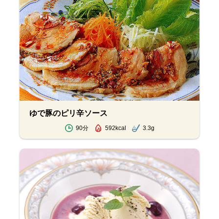
ゆで豚のピリ辛ソース
90分
592kcal
3.3g