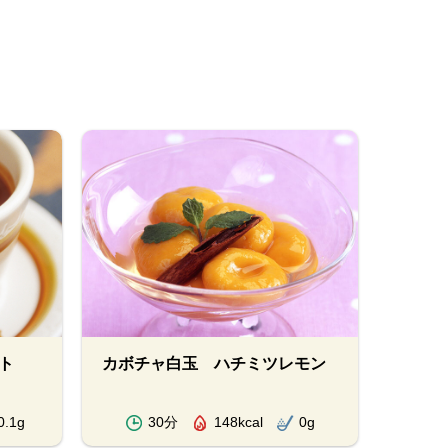
ト
カボチャ白玉 ハチミツレモン
0.1g
30分
148kcal
0g