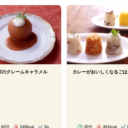
ゴのクレームキャラメル
カレーがおいしくなるごは
60分
548kcal
0g
30分
461kcal