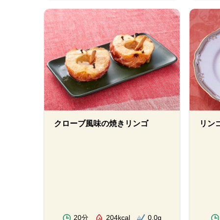
クローブ風味の焼きリンゴ
リン
20分
204kcal
0.0g