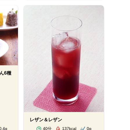
ん6種
レザン＆レザン
0.4g
40分
137kcal
0g