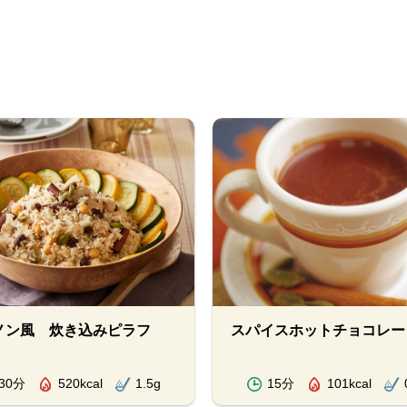
ノン風 炊き込みピラフ
スパイスホットチョコレー
30分
520kcal
1.5g
15分
101kcal