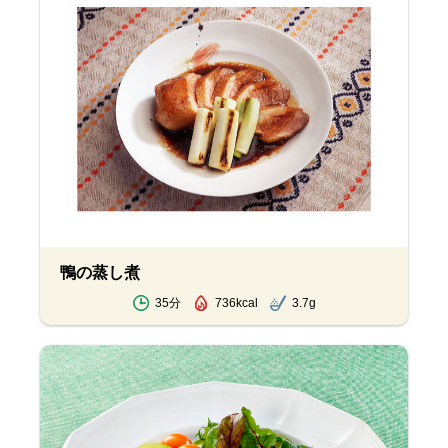
鴨の蒸し煮
35分
736kcal
3.7g