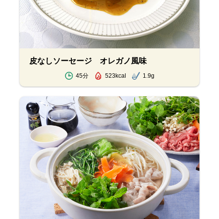
皮なしソーセージ オレガノ風味
45分
523kcal
1.9g