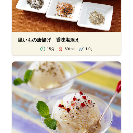
里いもの唐揚げ 香味塩添え
15分
69kcal
1.0g