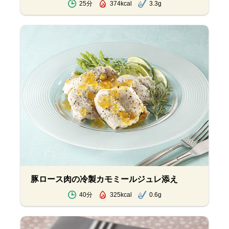
25分
374kcal
3.3g
豚ロース肉の冷製カモミールジュレ添え
40分
325kcal
0.6g