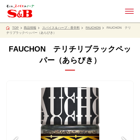
ME
TOP
商品情報
スパイス＆ハーブ・香辛料
FAUCHON
FAUCHON テリ
チリブラックペッパー（あらびき）
FAUCHON テリチリブラックペッ
パー（あらびき）