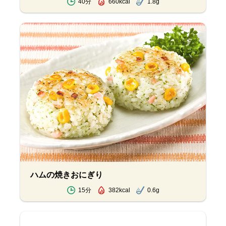
40分
660kcal
1.8g
ハムの焼きおにぎり
15分
382kcal
0.6g