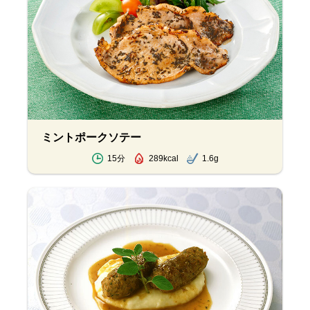
ミントポークソテー
15分
289kcal
1.6g