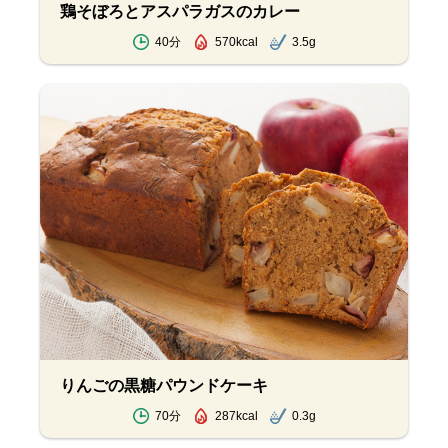
鶏そぼろとアスパラガスのカレー
40分
570kcal
3.5g
りんごの黒糖パウンドケーキ
70分
287kcal
0.3g