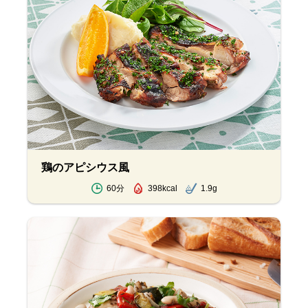
鶏のアピシウス風
60分
398kcal
1.9g