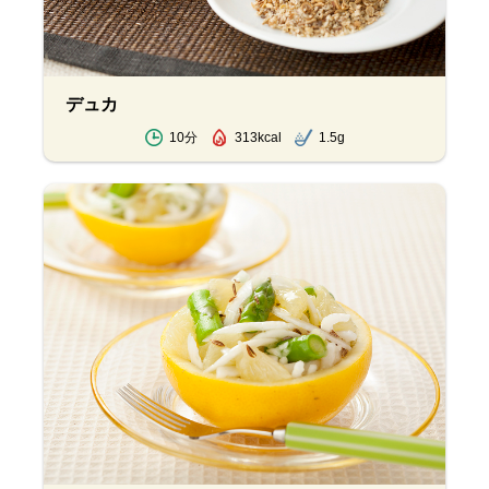
デュカ
10分
313kcal
1.5g