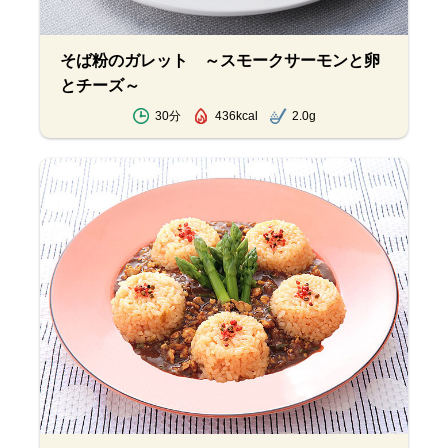
そば粉のガレット ～スモークサーモンと卵
とチーズ～
30分
436kcal
2.0g