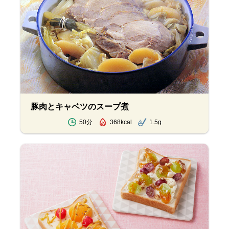
豚肉とキャベツのスープ煮
50分
368kcal
1.5g