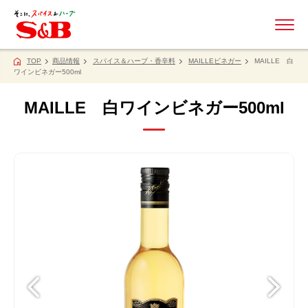
ME
TOP
商品情報
スパイス＆ハーブ・香辛料
MAILLEビネガー
MAILLE 白
ワインビネガー500ml
MAILLE 白ワインビネガー500ml