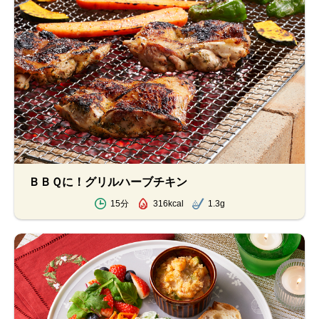
ＢＢＱに！グリルハーブチキン
15分
316kcal
1.3g