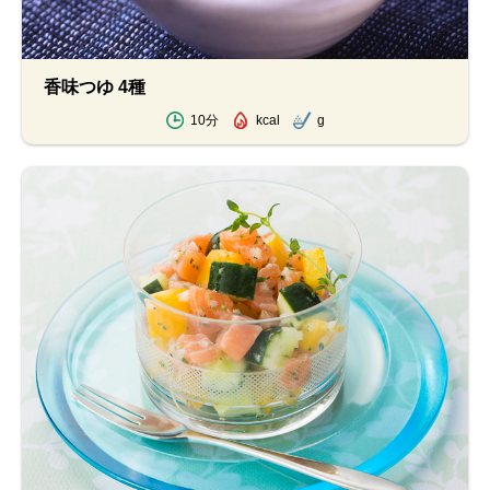
香味つゆ 4種
10分
kcal
g