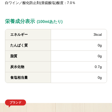
白ワイン／酸化防止剤(亜硫酸塩)酸度：7.0％
栄養成分表示
(100mlあたり)
エネルギー
3kcal
たんぱく質
0g
脂質
0g
炭水化物
0.7g
食塩相当量
0g
ブランド