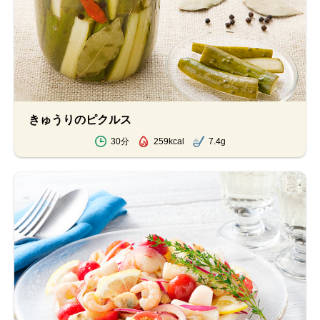
きゅうりのピクルス
30分
259kcal
7.4g