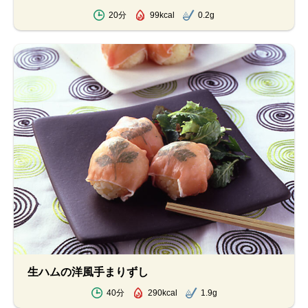
20分
99kcal
0.2g
生ハムの洋風手まりずし
40分
290kcal
1.9g