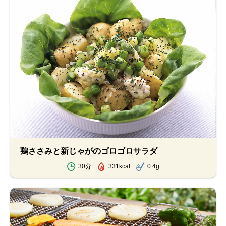
鶏ささみと新じゃがのゴロゴロサラダ
30分
331kcal
0.4g