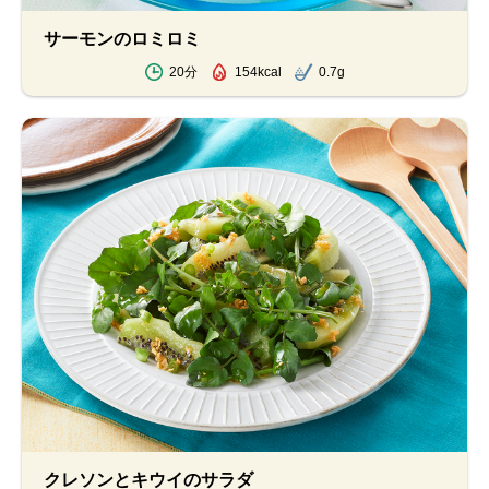
サーモンのロミロミ
20分
154kcal
0.7g
クレソンとキウイのサラダ