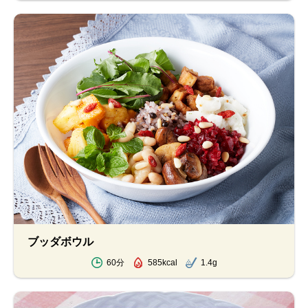
ブッダボウル
60分
585kcal
1.4g