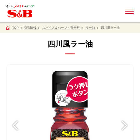
ME
TOP
商品情報
スパイス＆ハーブ・香辛料
ラー油
四川風ラー油
四川風ラー油