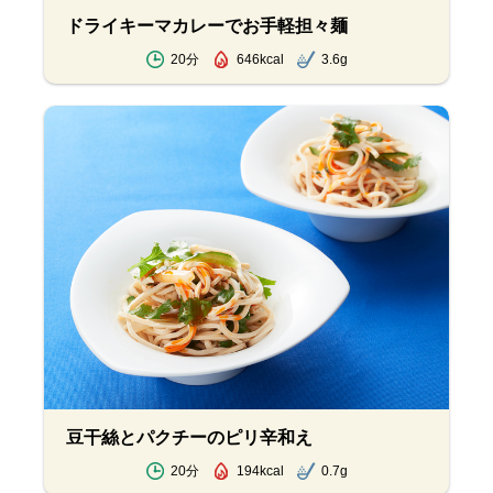
ドライキーマカレーでお手軽担々麺
20分
646kcal
3.6g
豆干絲とパクチーのピリ辛和え
20分
194kcal
0.7g