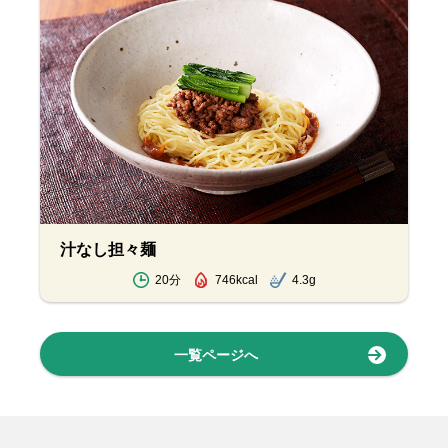
汁なし担々麺
20分
746kcal
4.3g
一覧ページへ