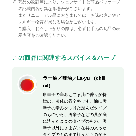
※
商品の改訂等により、ウェブサイトと商品パッケージ
の記載内容が異なる場合がございます。
またリニューアル品におきましては、お味の違いやア
レルギー物質が異なる場合がございます。
ご購入、お召し上がりの際は、必ずお手元の商品の表
示内容をご確認ください。
この商品に関連するスパイス＆ハーブ
ラー油／辣油／La-yu （chili
oil）
唐辛子の辛みとごま油の香りが特
徴の、液体の香辛料です。油に唐
辛子の辛みをつけた澄んだタイプ
のものから、唐辛子などの具が底
に沈んだままのタイプのもの、唐
辛子以外にさまざまな具の入った
タイプのものまで様々なものがあ