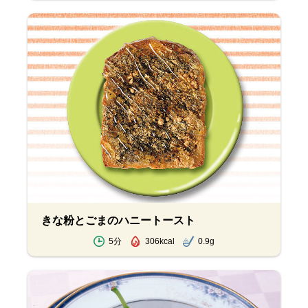
きな粉とごまのハニートースト
5分
306kcal
0.9g