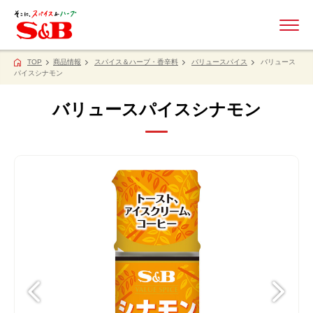
ME
TOP
商品情報
スパイス＆ハーブ・香辛料
バリュースパイス
バリュース
パイスシナモン
バリュースパイスシナモン