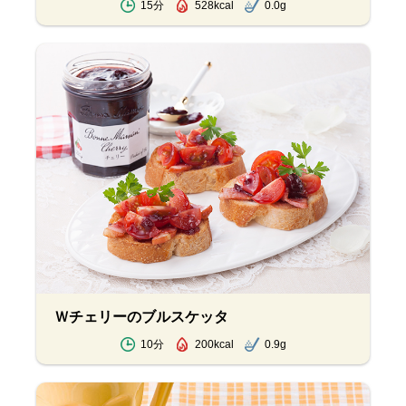
15分
528kcal
0.0g
Ｗチェリーのブルスケッタ
10分
200kcal
0.9g