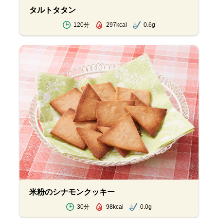
タルトタタン
120分
297kcal
0.6g
米粉のシナモンクッキー
30分
98kcal
0.0g