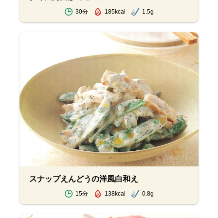
30分
185kcal
1.5g
スナップえんどうの洋風白和え
15分
138kcal
0.8g