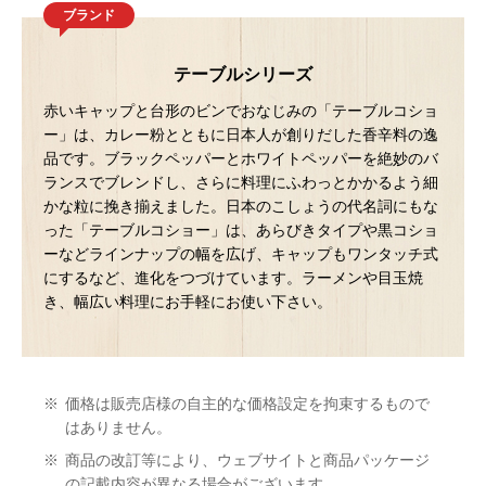
ブランド
テーブルシリーズ
赤いキャップと台形のビンでおなじみの「テーブルコショ
ー」は、カレー粉とともに日本人が創りだした香辛料の逸
品です。ブラックペッパーとホワイトペッパーを絶妙のバ
ランスでブレンドし、さらに料理にふわっとかかるよう細
かな粒に挽き揃えました。日本のこしょうの代名詞にもな
った「テーブルコショー」は、あらびきタイプや黒コショ
ーなどラインナップの幅を広げ、キャップもワンタッチ式
にするなど、進化をつづけています。ラーメンや目玉焼
き、幅広い料理にお手軽にお使い下さい。
※
価格は販売店様の自主的な価格設定を拘束するもので
はありません。
※
商品の改訂等により、ウェブサイトと商品パッケージ
の記載内容が異なる場合がございます。