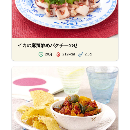
イカの麻辣炒めパクチーのせ
20分
212kcal
2.6g