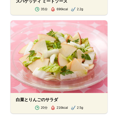
スパゲッティ ミートソース
35分
696kcal
2.2g
白菜とりんごのサラダ
20分
216kcal
2.5g