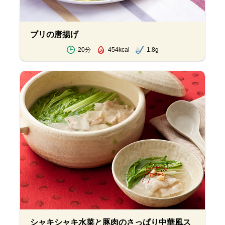
ブリの唐揚げ
20分
454kcal
1.8g
シャキシャキ水菜と豚肉のさっぱり中華風ス