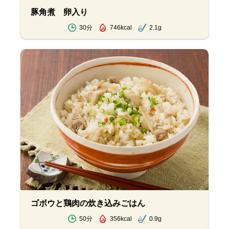
豚角煮 卵入り
30分
746kcal
2.1g
ゴボウと鶏肉の炊き込みごはん
50分
356kcal
0.9g