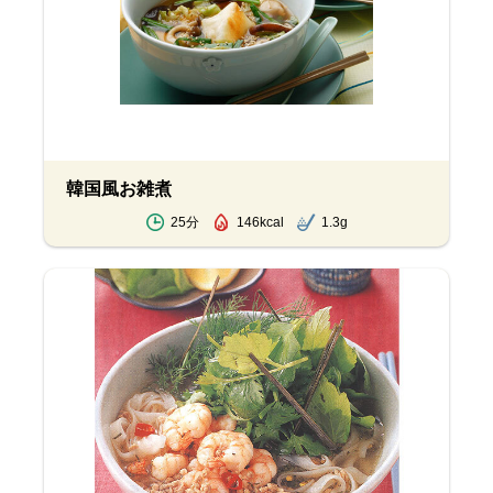
韓国風お雑煮
25分
146kcal
1.3g