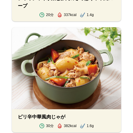
ープ
20分
337kcal
1.4g
ピリ辛中華風肉じゃが
30分
382kcal
1.6g