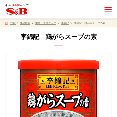
ME
TOP
商品情報
中華・エスニック
李錦記
李錦記 鶏がらスープの素
李錦記 鶏がらスープの素