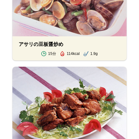
アサリの豆板醤炒め
15分
114kcal
1.9g