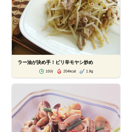
ラー油が決め手！ピリ辛モヤシ炒め
10分
204kcal
1.9g