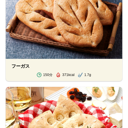
フーガス
150分
371kcal
1.7g