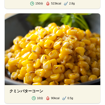
150分
523kcal
2.8g
クミンバターコーン
10分
90kcal
0.5g