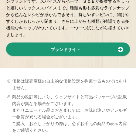
ンブランドです。スパイスからハーブ、Ｓ＆Ｂが提案するちょっ
と嬉しいミックススパイスまで、種類も形も多彩なラインナップ
から色んなレシピが浮かんできそう。持ちやすいビンに、開けや
すくしかもしっかり閉まり、さらに上からも種類が確認できる多
機能なキャップがついています。一つ一つ試しながら揃えていき
ましょう。
ブランドサイト
※
価格は販売店様の自主的な価格設定を拘束するものではあり
ません。
※
商品の改訂等により、ウェブサイトと商品パッケージの記載
内容が異なる場合がございます。
またリニューアル品におきましては、お味の違いやアレルギ
ー物質が異なる場合がございます。
ご購入、お召し上がりの際は、必ずお手元の商品の表示内容
をご確認ください。