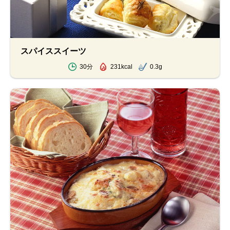
スパイススイーツ
30分
231kcal
0.3g