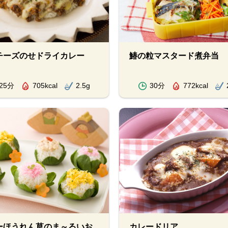
チーズのせドライカレー
鰆の粒マスタード煮弁当
25分
705kcal
2.5g
30分
772kcal
ーほうれん草のま～るいお
カレードリア