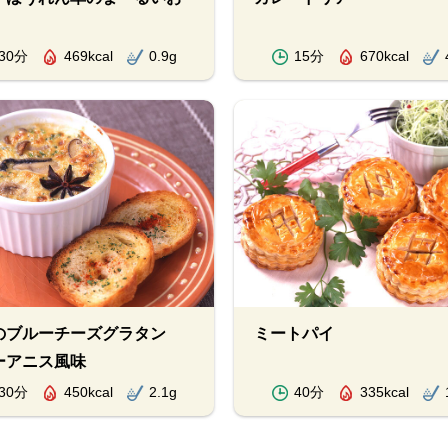
30分
469kcal
0.9g
15分
670kcal
のブルーチーズグラタン
ミートパイ
ーアニス風味
30分
450kcal
2.1g
40分
335kcal